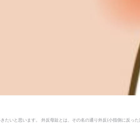
きたいと思います。 外反母趾とは、その名の通り外反(小指側に反っ