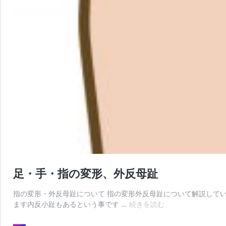
足・手・指の変形、外反母趾
指の変形・外反母趾について 指の変形外反母趾について解説してい
足・
ます内反小趾もあるという事です …
続きを読む
手・
指